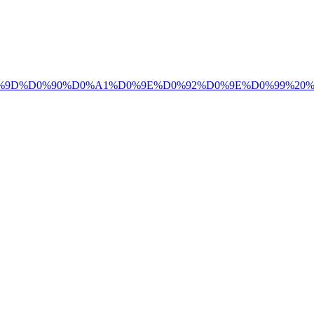
A4%D0%98%D0%9D%D0%90%D0%A1%D0%9E%D0%92%D0%9E%D0