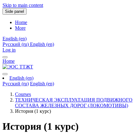
Skip to main content
Side panel
Home
More
English ‎(en)‎
Русский ‎(ru)‎
English ‎(en)‎
Log in
Home
English ‎(en)‎
Русский ‎(ru)‎
English ‎(en)‎
Courses
ТЕХНИЧЕСКАЯ ЭКСПЛУАТАЦИЯ ПОДВИЖНОГО
СОСТАВА ЖЕЛЕЗНЫХ ДОРОГ (ЛОКОМОТИВЫ)
История (1 курс)
История (1 курс)